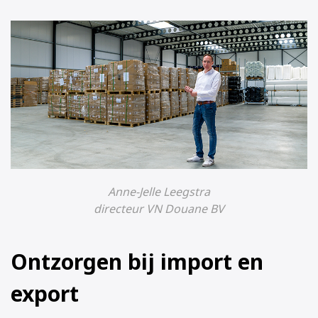
Anne-Jelle Leegstra
directeur VN Douane BV
Ontzorgen bij import en
export