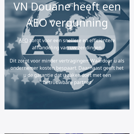
VN Douane heeft een
AEO vergunning
AEO
zorgt voor een snellere en efficiëntere
afhandeling van uw zendingen.
Dit zorgt voor minder vertragingen. Waardoor u als
ondernemer kosten bespaart. Daarnaast geeft het
u de garantie dat u zaken doet met een
betrouwbare partner.