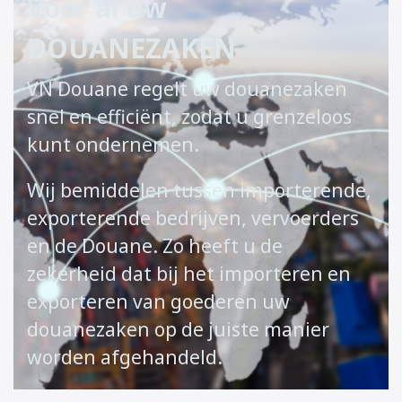
Voor al uw
DOUA
NEZAKEN
VN Douane regelt uw douanezaken
snel en efficiënt, zodat u grenzeloos
kunt ondernemen.
Wij bemiddelen tussen importerende,
exporterende bedrijven, vervoerders
en de Douane. Zo heeft u de
zekerheid dat bij het importeren en
exporteren van goederen uw
douanezaken op de juiste manier
worden afgehandeld.