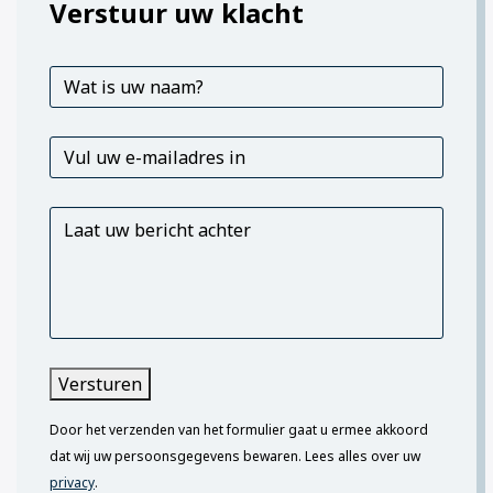
Verstuur uw klacht
W
a
t
i
V
s
u
u
l
w
u
L
n
w
a
a
e
a
a
-
t
m
m
u
?
a
w
*
i
b
l
e
Versturen
a
r
d
i
Door het verzenden van het formulier gaat u ermee akkoord
r
c
e
dat wij uw persoonsgegevens bewaren. Lees alles over uw
h
s
t
privacy
.