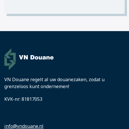
i
a
n
c
*
h
t
e
r
*
VN Douane regelt al uw douanezaken, zodat u
grenzeloos kunt ondernemen!
KVK-nr: 81817053
info@vndouane.nl